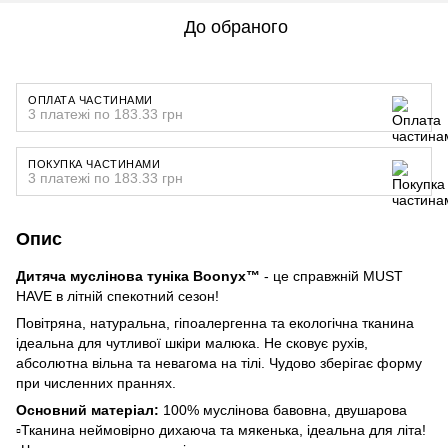
До обраного
ОПЛАТА ЧАСТИНАМИ
3 платежі по 183.33 грн
ПОКУПКА ЧАСТИНАМИ
3 платежі по 183.33 грн
Опис
Дитяча муслінова туніка Boonyx™
- це справжній MUST
HAVE в літній спекотний сезон!
Повітряна, натуральна, гіпоалергенна та екологічна тканина
ідеальна для чутливої шкіри малюка. Не сковує рухів,
абсолютна вільна та невагома на тілі. Чудово зберігає форму
при численних праннях.
Основний матеріал:
100% муслінова бавовна, двушарова
▫️Тканина неймовірно дихаюча та мякенька, ідеальна для літа!