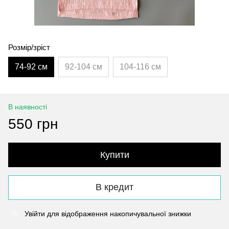
Розмір/зріст
74-92 см
92-104 см
104-116 см
В наявності
550 грн
Купити
В кредит
Увійти
для відображення накопичувальної знижки
%