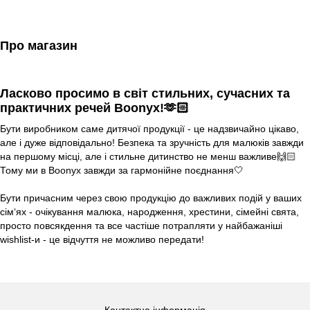
Про магазин
Ласково просимо в світ стильних, сучасних та
практичних речей Boonyx!🫶🏻
Бути виробником саме дитячої продукції - це надзвичайно цікаво,
але і дуже відповідально! Безпека та зручність для малюків завжди
на першому місці, але і стильне дитинство не менш важливе🙌🏻
Тому ми в Boonyx завжди за гармонійне поєднання🤍
⠀
Бути причасним через свою продукцію до важливих подій у ваших
сім‘ях - очікування малюка, народження, хрестини, сімейні свята,
просто повсякдення та все частіше потрапляти у найбажаніші
wishlist-и - це відчуття не можливо передати!
⠀
Контактна інформація