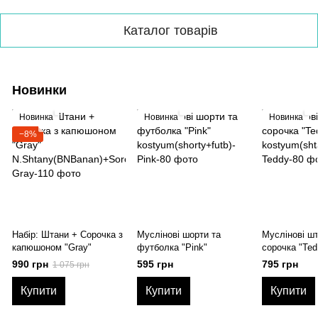
Каталог товарів
Новинки
Новинка
Новинка
Новинка
−8%
Набір: Штани + Сорочка з
Муслінові шорти та
Муслінові шт
капюшоном "Gray"
футболка "Pink"
сорочка "Ted
990 грн
595 грн
795 грн
1 075 грн
Купити
Купити
Купити