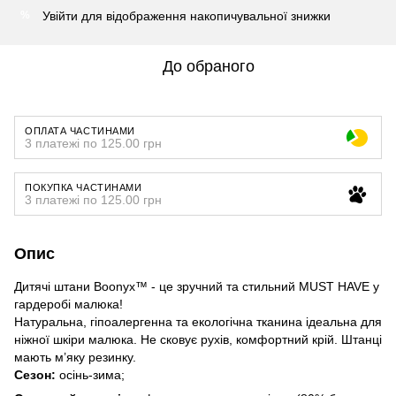
Увійти
для відображення накопичувальної знижки
%
До обраного
ОПЛАТА ЧАСТИНАМИ
3 платежі по 125.00 грн
ПОКУПКА ЧАСТИНАМИ
3 платежі по 125.00 грн
Опис
Дитячі штани Boonyx™ - це зручний та стильний MUST HAVE у
гардеробі малюка!
Натуральна, гіпоалергенна та екологічна тканина ідеальна для
ніжної шкіри малюка. Не сковує рухів, комфортний крій. Штанці
мають м’яку резинку.
Сезон:
осінь-зима;