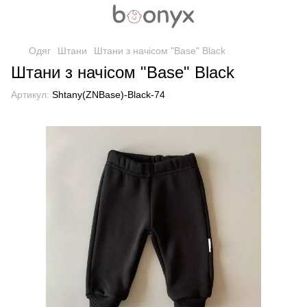
Одяг
Штани
Штани з начісом "Base" Black
Штани з начісом "Base" Black
Артикул:
Shtany(ZNBase)-Black-74