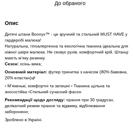
До обраного
Опис
Дитячі штани Boonyx™ - це зручний та стильний MUST HAVE у
гардеробі малюка!
Натуральна, гіпоалергенна та екологічна тканина ідеальна для
ніжної шкіри малюка. Не сковує рухів, комфортний крій. Штанці
мають м’яку резинку.
Сезон:
осінь-зима;
Основний матеріал:
футер тринитка з начісом (80% бавовна,
20% еластан)🌿
▫️ М’якенькі, комфортні та затишні ▫️ Тканина щільна та
зносостійка ▫️Стильний сучасний фасон
Рекомендації щодо догляду:
прання при 30 градусах,
делікатний режим прання та віджиму, відбілювання
заборонено;
Зроблено в Україні.