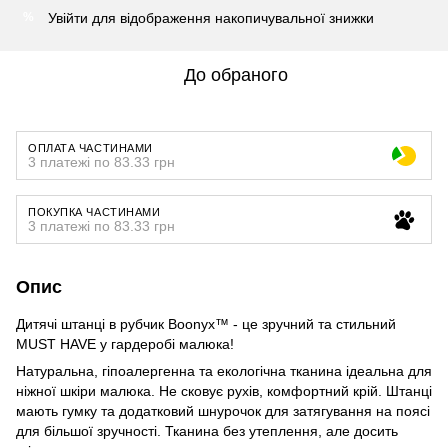
Увійти
для відображення накопичувальної знижки
%
До обраного
ОПЛАТА ЧАСТИНАМИ
3 платежі по 83.33 грн
ПОКУПКА ЧАСТИНАМИ
3 платежі по 83.33 грн
Опис
Дитячі штанці в рубчик Boonyx™ - це зручний та стильний
MUST HAVE у гардеробі малюка!
Натуральна, гіпоалергенна та екологічна тканина ідеальна для
ніжної шкіри малюка. Не сковує рухів, комфортний крій. Штанці
мають гумку та додатковий шнурочок для затягування на поясі
для більшої зручності. Тканина без утеплення, але досить