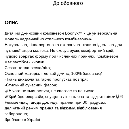
До обраного
Опис
Дитячий джинсовий комбінезон Boonyx™ - це універсальна
модель надзвичайно стильного комбінезону☀️
Натуральна, гіпоалергена та екологічна тканина ідеальна для
чутливої шкіри малюка. Не сковує рухів, комфортний крій,
чудово зберігає форму при численних праннях. Комбінезон
має застібки - кнопки.
Сезон: тепла весна/літо;
Основний матеріал: легкий джинс, 100% бавовна🌿
▫️Ткань дихаюча та гарно пропускає повітря;
▫️Стильний сучасний фасон;
🌿Нічого не зминається, не сповзає та не тисне
🌿Крій йде оверсайз, спущена лінія плеча та відкриті ніжки🙌🏻
Рекомендації щодо догляду: прання при 30 градусах,
делікатний режим прання та віджиму, відбілювання
заборонено;
Зроблено в Україні.