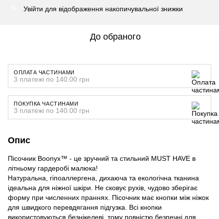
Увійти
для відображення накопичувальної знижки
%
До обраного
ОПЛАТА ЧАСТИНАМИ
3 платежі по 140.00 грн
ПОКУПКА ЧАСТИНАМИ
3 платежі по 140.00 грн
Опис
Пісочник Boonyx™ - це зручний та стильний MUST HAVE в
літньому гардеробі малюка!
Натуральна, гіпоаллергена, дихаюча та екологічна тканина
ідеальна для ніжної шкіри. Не сковує рухів, чудово зберігає
форму при численних праннях. Пісочник має кнопки між ніжок
для швидкого перевдягання підгузка. Всі кнопки
використовуються безнікелеві, тому повністю безпечні для