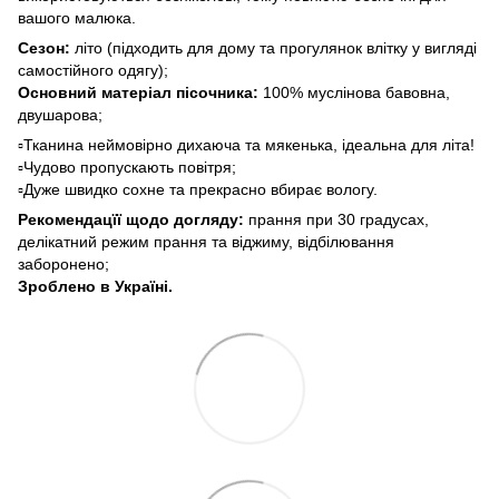
вашого малюка.
Сезон:
літо (підходить для дому та прогулянок влітку у вигляді
самостійного одягу);
Основний матеріал пісочника:
100% муслінова бавовна,
двушарова;
▫️Тканина неймовірно дихаюча та мякенька, ідеальна для літа!
▫️Чудово пропускають повітря;
▫️Дуже швидко сохне та прекрасно вбирає вологу.
Рекомендацїї щодо догляду:
прання при 30 градусах,
делікатний режим прання та віджиму, відбілювання
заборонено;
Зроблено в Україні.