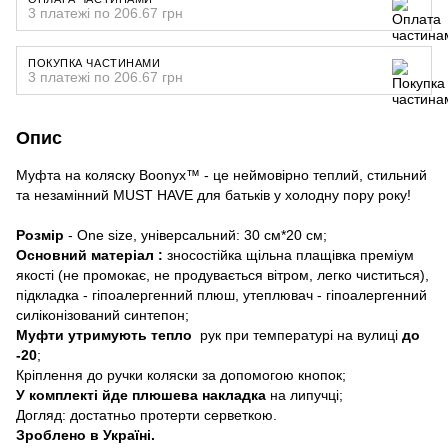
3 платежі по 206.67 грн
ПОКУПКА ЧАСТИНАМИ
3 платежі по 206.67 грн
Опис
Муфта на коляску Boonyx™ - це неймовірно теплий, стильний
та незамінний MUST HAVE для батьків у холодну пору року!
Розмір
- One size, універсальний: 30 см*20 см;
Основний матеріал :
зносостійка щільна плащівка преміум
якості (не промокає, не продувається вітром, легко чиститься),
підкладка - гіпоалергенний плюш, утеплювач - гіпоалергенний
силіконізований синтепон;
Муфти утримують тепло
рук при температурі на вулиці
до
-20
;
Кріплення до ручки коляски за допомогою кнопок;
У комплекті йде плюшева накладка
на липучці;
Догляд: достатньо протерти серветкою.
Зроблено в Україні.