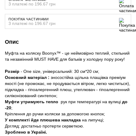
3 платежі по 196.67 грн
ПОКУПКА ЧАСТИНАМИ
3 платежі по 196.67 грн
Опис
Муфта на коляску Boonyx™ - це неймовірно теплий, стильний
та незамінний MUST HAVE для батьків у холодну пору року!
Розмір
- One size, універсальний: 30 см*20 см;
Основний матеріал :
зносостійка щільна плащівка преміум
якості (не промокає, не продувається вітром, легко чиститься),
підкладка - гіпоалергенний плюш, утеплювач - гіпоалергенний
силіконізований синтепон;
Муфти утримують тепло
рук при температурі на вулиці
до
-20
;
Кріплення до ручки коляски за допомогою кнопок;
У комплекті йде плюшева накладка
на липучці;
Догляд: достатньо протерти серветкою.
Зроблено в Україні.