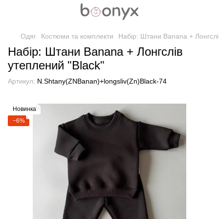
Одяг
Костюми та комплекти
Набір: Штани Banana + Лонгслі
Набір: Штани Banana + Лонгслів
утеплений "Black"
Артикул:
N.Shtany(ZNBanan)+longsliv(Zn)Black-74
Новинка
−6%