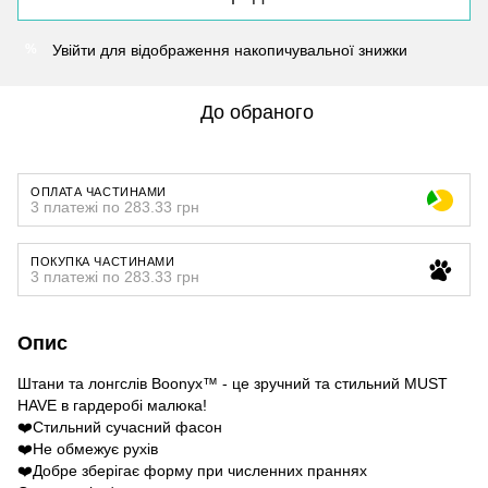
Увійти
для відображення накопичувальної знижки
%
До обраного
ОПЛАТА ЧАСТИНАМИ
3 платежі по 283.33 грн
ПОКУПКА ЧАСТИНАМИ
3 платежі по 283.33 грн
Опис
Штани та лонгслів Boonyx™ - це зручний та стильний MUST
HAVE в гардеробі малюка!
❤️Стильний сучасний фасон
❤️Не обмежує рухів
❤️Добре зберігає форму при численних праннях