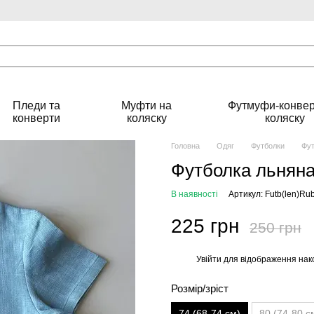
Пледи та
Муфти на
Футмуфи-конвер
конверти
коляску
коляску
Головна
Одяг
Футболки
Фут
Футболка льняна
В наявності
Артикул: Futb(len)Ru
225 грн
250 грн
Увійти
для відображення нак
%
Розмір/зріст
74 (68-74 см)
80 (74-80 с