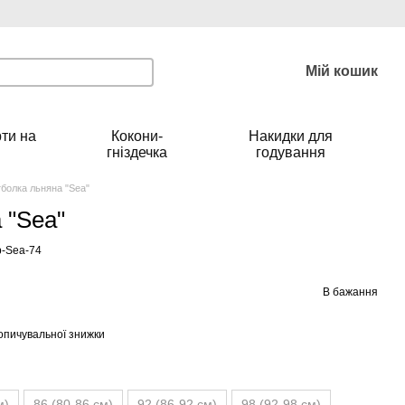
Мій кошик
ти на
Кокони-
Накидки для
гніздечка
годування
болка льняна "Sea"
 "Sea"
b-Sea-74
В бажання
опичувальної знижки
м)
86 (80-86 см)
92 (86-92 см)
98 (92-98 см)