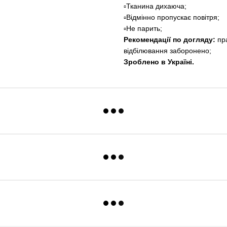
▫️Тканина дихаюча;
▫️Відмінно пропускає повітря;
▫️Не парить;
Рекомендації по догляду:
пра
відбілювання заборонено;
Зроблено в Україні.