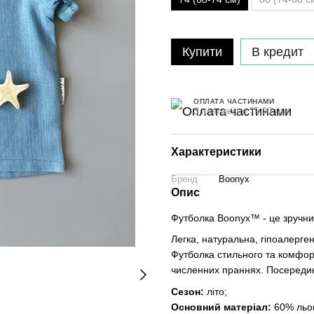
Купити
В кредит
ОПЛАТА ЧАСТИНАМИ
3 платежі по 75.00 грн
Характеристики
Бренд
Boonyx
Опис
Футболка Boonyx™ - це зручни
Легка, натуральна, гіпоалерге
Футболка стильного та комфор
численних праннях. Посередин
Сезон:
літо;
Основний матеріал:
60% льон