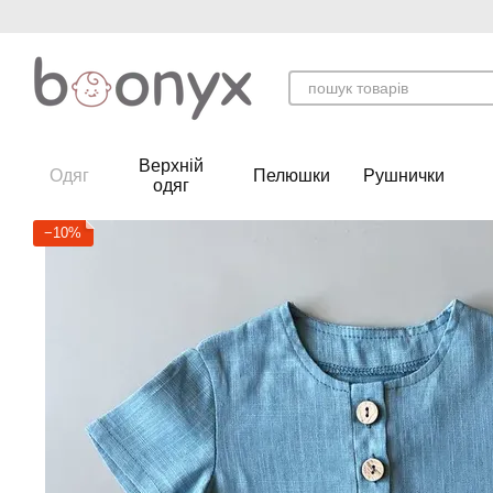
Перейти до основного контенту
Верхній
Одяг
Пелюшки
Рушнички
одяг
−10%