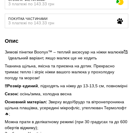
3 платежі по 143.33 грн
ПОКУПКА ЧАСТИНАМИ
3 платежі по 143.33 грн
Опис
Зимові пінетки Boonyx™ – теплий аксесуар на ніжки малюків🥰
Ідеальний варіант, якщо малюк ще не ходить
Тканина щільна, якісна та приємна на дотик. Прекрасно
тримає тепло і зігріє ніжки вашого малюка у прохолодну
погоду та морози!
‼️Розмір єдиний
, підходять на ніжку до 13-13,5 см, повномірні
Сезон:
осінь/зима, холодна весна
Основний матеріал:
Зверху водо/брудо та вітронепроникна
щільна плащівка, усередині мікрофліс, утеплювач Термолофт
🔥;
Можна прати в делікатному режимі (при 30 градусах та до 600
обертів віджиму);