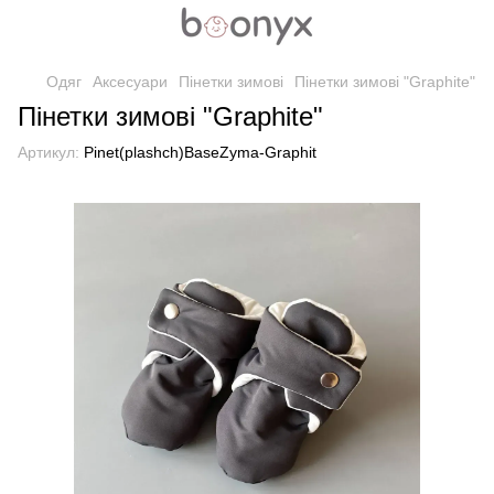
Одяг
Аксесуари
Пінетки зимові
Пінетки зимові "Graphite"
Пінетки зимові "Graphite"
Артикул:
Pinet(plashch)BaseZyma-Graphit