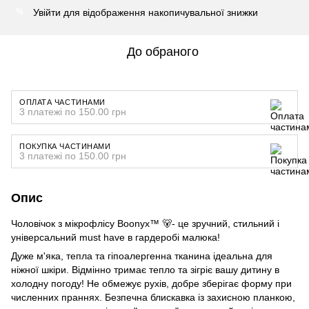
Увійти
для відображення накопичувальної знижки
%
До обраного
ОПЛАТА ЧАСТИНАМИ
3 платежі по 150.00 грн
ПОКУПКА ЧАСТИНАМИ
3 платежі по 150.00 грн
Опис
Чоловічок з мікрофлісу Boonyx™ 🐻- це зручний, стильний і
універсальний must have в гардеробі малюка!
Дуже м'яка, тепла та гіпоалергенна тканина ідеальна для
ніжної шкіри. Відмінно тримає тепло та зігріє вашу дитину в
холодну погоду! Не обмежує рухів, добре зберігає форму при
численних праннях. Безпечна блискавка із захисною планкою,