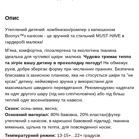
Опис
Утеплений дитячий комбінезон/ромпер з капюшоном
Boonyx™з начісом -
це зручний та стильний MUST HAVE в
гардеробі малюка!
М'яка, комфортна, гіпоалергена та екологічна тканина
ідеальна для чутливої щкіри малюка.
Чудово тримає тепло
та зігріє вашу дитину в прохолодну погоду!
Не обмежує
рухів, добре зберігає форму при численних праннях.
Безпечна
блискавка із захисною планкою, яка не стосується шкіри та "не
кусає" дитину, неймовірно зручна у використанні для
максимально швидкого перевдягання.
Рекомендуємо надягати
як одяг другого шару (під низ сліп/чоловічок) або під більш
теплий одяг восени/взимку та навесні
.
Сезон:
осінь-зима, весна;
Основний матеріал:
80% бавовна, 20% еластан(футер
утеплений з начісом, в карюшоні бавовний підклад), тканина
мякенька, щільна та телпа, для повсякденної носки;
Температурний режим:
13-15+...22+ градусів