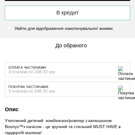
В кредит
Увійти
для відображення накопичувальної знижки
%
До обраного
ОПЛАТА ЧАСТИНАМИ
3 платежі по 248.33 грн
ПОКУПКА ЧАСТИНАМИ
3 платежі по 248.33 грн
Опис
Утеплений дитячий комбінезон/ромпер з капюшоном
Boonyx™з начісом - це зручний та стильний MUST HAVE в
гардеробі малюка!