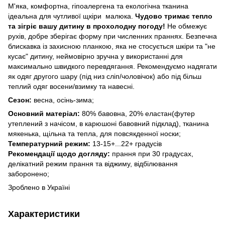
М'яка, комфортна, гіпоалергена та екологічна тканина
ідеальна для чутливої щкіри малюка.
Чудово тримає тепло
та зігріє вашу дитину в прохолодну погоду!
Не обмежує
рухів, добре зберігає форму при численних праннях. Безпечна
блискавка із захисною планкою, яка не стосується шкіри та "не
кусає" дитину, неймовірно зручна у використанні для
максимально швидкого перевдягання. Рекомендуємо надягати
як одяг другого шару (під низ сліп/чоловічок) або під більш
теплий одяг восени/взимку та навесні.
Сезон:
весна, осінь-зима;
Основний матеріал:
80% бавовна, 20% еластан(футер
утеплений з начісом, в карюшоні бавовний підклад), тканина
мякенька, щільна та тепла, для повсякденної носки;
Температурний режим:
13-15+...22+ градусів
Рекомендації щодо догляду:
прання при 30 градусах,
делікатний режим прання та віджиму, відбілювання
заборонено;
Зроблено в Україні
Характеристики