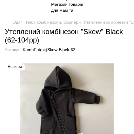
Одяг
Теплі комбінезони, ромпери
Утеплений комбінезон "S
Утеплений комбінезон "Skew" Black
(62-104рр)
Артикул:
KombFut(sk)Skew-Black-62
Новинка