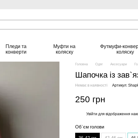
Пледи та
Муфти на
Футмуфи-конвер
конверти
коляску
коляску
Головна
Одяг
Аксесуари
Го
Шапочка із зав`я
Немає в наявності
Артикул: Shapk
250 грн
Увійти
для відображення нак
%
Об`єм голови
36-42 см
42-46 см
46-