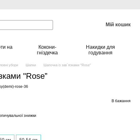
Мій кошик
ти на
Кокони-
Накидки для
гніздечка
годування
ловні убори
Шапки
Шапочка із зав`язками "Rose”
зками "Rose”
y(demi)-rose-36
В бажання
опичувальної знижки
50 см
50-54 см