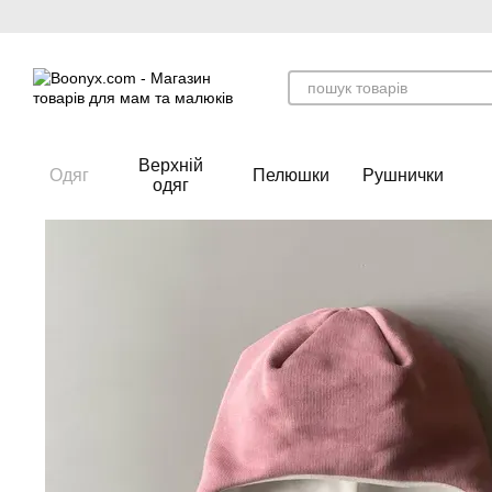
Перейти до основного контенту
Верхній
Одяг
Пелюшки
Рушнички
одяг