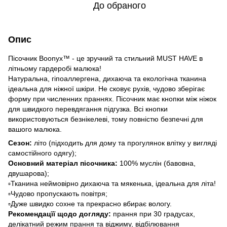
До обраного
Опис
Пісочник Boonyx™ - це зручний та стильний MUST HAVE в
літньому гардеробі малюка!
Натуральна, гіпоаллергена, дихаюча та екологічна тканина
ідеальна для ніжної шкіри. Не сковує рухів, чудово зберігає
форму при численних праннях. Пісочник має кнопки між ніжок
для швидкого перевдягання підгузка. Всі кнопки
використовуються безнікелеві, тому повністю безпечні для
вашого малюка.
Сезон:
літо (підходить для дому та прогулянок влітку у вигляді
самостійного одягу);
Основний матеріал пісочника:
100% муслін (бавовна,
двушарова);
▫️Тканина неймовірно дихаюча та мякенька, ідеальна для літа!
▫️Чудово пропускають повітря;
▫️Дуже швидко сохне та прекрасно вбирає вологу.
Рекомендацїї щодо догляду:
прання при 30 градусах,
делікатний режим прання та віджиму, відбілювання