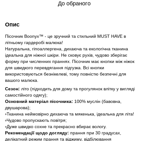
До обраного
Опис
Пісочник Boonyx™ - це зручний та стильний MUST HAVE в
літньому гардеробі малюка!
Натуральна, гіпоаллергена, дихаюча та екологічна тканина
ідеальна для ніжної шкіри. Не сковує рухів, чудово зберігає
форму при численних праннях. Пісочник має кнопки між ніжок
для швидкого перевдягання підгузка. Всі кнопки
використовуються безнікелеві, тому повністю безпечні для
вашого малюка.
Сезон:
літо (підходить для дому та прогулянок влітку у вигляді
самостійного одягу);
Основний матеріал пісочника:
100% муслін (бавовна,
двушарова);
▫️Тканина неймовірно дихаюча та мякенька, ідеальна для літа!
▫️Чудово пропускають повітря;
▫️Дуже швидко сохне та прекрасно вбирає вологу.
Рекомендацїї щодо догляду:
прання при 30 градусах,
делікатний режим прання та віджиму, відбілювання