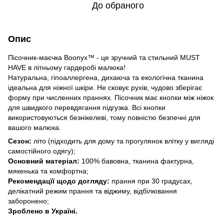
До обраного
Опис
Пісочник-маєчка Boonyx™ - це зручний та стильний MUST
HAVE в літньому гардеробі малюка!
Натуральна, гіпоаллергена, дихаюча та екологічна тканина
ідеальна для ніжної шкіри. Не сковує рухів, чудово зберігає
форму при численних праннях. Пісочник має кнопки між ніжок
для швидкого перевдягання підгузка. Всі кнопки
використовуються безнікелеві, тому повністю безпечні для
вашого малюка.
Сезон:
літо (підходить для дому та прогулянок влітку у вигляді
самостійного одягу);
Основний матеріал:
100% бавовна, тканина фактурна,
мякенька та комфортна;
Рекомендацїї щодо догляду:
прання при 30 градусах,
делікатний режим прання та віджиму, відбілювання
заборонено;
Зроблено в Україні.