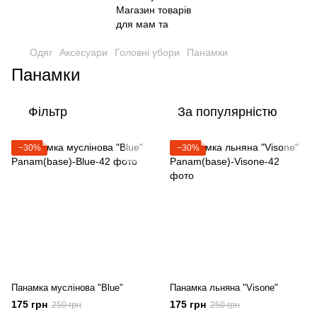
Одяг
Аксесуари
Головні убори
Панамки
Панамки
Фільтр
За популярністю
−30%
−30%
Панамка муслінова "Blue"
Панамка льняна "Visone"
175 грн
175 грн
250 грн
250 грн