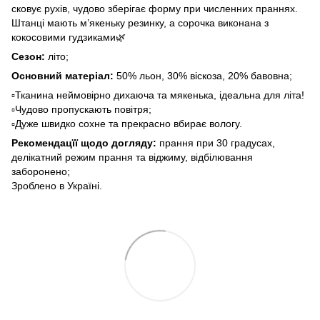
сковує рухів, чудово зберігає форму при численних праннях.
Штанці мають м’якеньку резинку, а сорочка виконана з
кокосовими гудзиками🌿
Сезон:
літо;
Основний матеріал:
50% льон, 30% віскоза, 20% бавовна;
▫️Тканина неймовірно дихаюча та мякенька, ідеальна для літа!
▫️Чудово пропускають повітря;
▫️Дуже швидко сохне та прекрасно вбирає вологу.
Рекомендацїї щодо догляду:
прання при 30 градусах,
делікатний режим прання та віджиму, відбілювання
заборонено;
Зроблено в Україні.