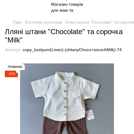
Одяг
Костюми муслінові
Лляні штани "Chocolate" та сорочка
Лляні штани "Chocolate" та сорочка
"Milk"
Артикул:
copy_kostyum(Linen)-(shtanyChoco+sorochMilk)-74
Новинка
−5%