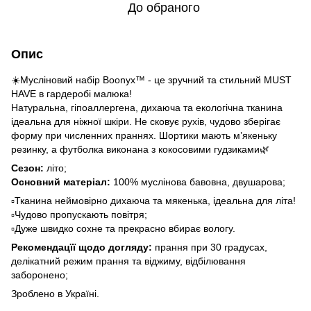
До обраного
Опис
☀️Мусліновий набір Boonyx™ - це зручний та стильний MUST
HAVE в гардеробі малюка!
Натуральна, гіпоаллергена, дихаюча та екологічна тканина
ідеальна для ніжної шкіри. Не сковує рухів, чудово зберігає
форму при численних праннях. Шортики мають м’якеньку
резинку, а футболка виконана з кокосовими гудзиками🌿
Сезон:
літо;
Основний матеріал:
100% муслінова бавовна, двушарова;
▫️Тканина неймовірно дихаюча та мякенька, ідеальна для літа!
▫️Чудово пропускають повітря;
▫️Дуже швидко сохне та прекрасно вбирає вологу.
Рекомендацїї щодо догляду:
прання при 30 градусах,
делікатний режим прання та віджиму, відбілювання
заборонено;
Зроблено в Україні.