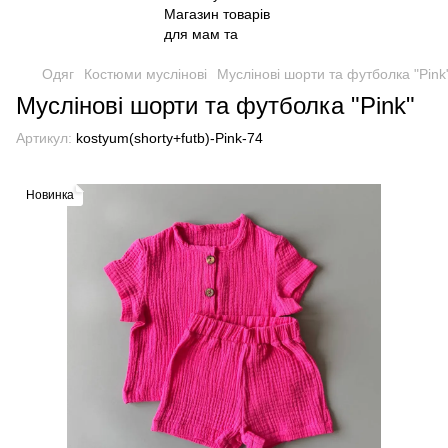
Одяг
Костюми муслінові
Муслінові шорти та футболка "Pink
Муслінові шорти та футболка "Pink"
Артикул:
kostyum(shorty+futb)-Pink-74
Новинка