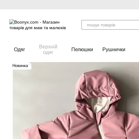
Перейти до основного контенту
Верхній
Одяг
Пелюшки
Рушнички
одяг
Новинка