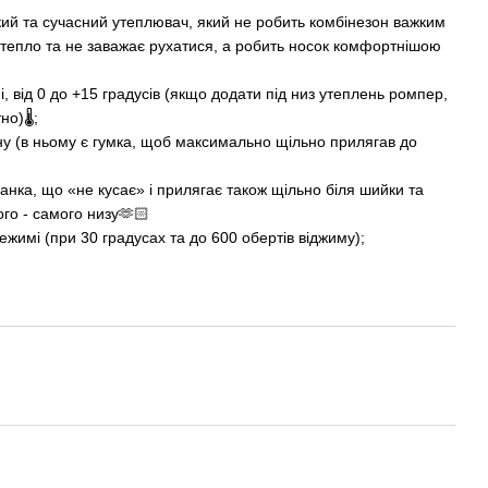
й та сучасний утеплювач, який не робить комбінезон важким
 тепло та не заважає рухатися, а робить носок комфортнішою
 від 0 до +15 градусів (якщо додати під низ утеплень ромпер,
но)🌡;
у (в ньому є гумка, щоб максимально щільно прилягав до
нка, що «не кусає» і прилягає також щільно біля шийки та
ого - самого низу🫶🏻
жимі (при 30 градусах та до 600 обертів віджиму);