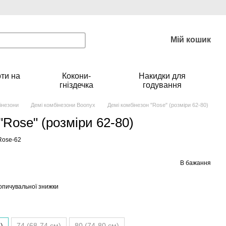
Мій кошик
ти на
Кокони-
Накидки для
гніздечка
годування
інезони
Демі комбінезони Boonyx
Демі комбінезон "Rose" (розміри 62-80)
"Rose" (розміри 62-80)
Rose-62
В бажання
опичувальної знижки
)
74 (68-74 см)
80 (74-80 см)