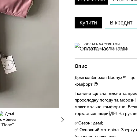
Купити
В кредит
ОПЛАТА ЧАСТИНАМИ
3 платежі по 483.33 грн
Опис
Демі конбінезон Boonyx™ - це 
комфорт 😍
Тканина щільна, якісна та при
прохолодну погоду та морози! 
максимально комфортно. Безпе
торкається шкіри🙌🏻 На рукавч
✅Сезон: демі;
✅ Основний матеріал: Зверху 
бавовняна підкладка;