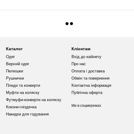
Каталог
Клієнтам
Одяг
Вхід до кабінету
Верхній одяг
Про нас
Пелюшки
Оплата і доставка
Рушнички
Обмін та повернення
Пледи та конверти
Контактна інформація
Муфти на коляску
Публічна оферта
Футмуфи-конверти на коляску
Ми в соцмережах
Кокони-гніздечка
Накидки для годування