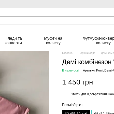
Пледи та
Муфти на
Футмуфи-конвер
конверти
коляску
коляску
Головна
Верхній одяг
Демі комб
Демі комбінезон 
В наявності
Артикул: KombDemi-
1 450 грн
Увійти
для відображення нак
%
Розмір/зріст
62 (55-62 см)
68 (62-68см