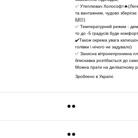
✅ Утеплювач Холософт🔥(Легки
та вантажним, чудово зберігає
🙌🏻)
✅ Температурний режим - демі,
то до -5 градусів буде комфорт
✔️Також окрема увага капюшон
голівки і нічого не задувало)
✅ Захисна вітронепроникна пла
блискавка розтібається до сам
Можна прати на делікатному ре
Зроблено в Україні.