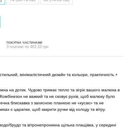
ПОКУПКА ЧАСТИНАМИ
3 платежі по 483.33 грн
стильний, мінімалістичний дизайн та кольори, практичність +
ємна на дотик. Чудово тримає тепло та зігріє вашого малюка в
Комбінезон не важкий та не сковує рухів, щоб малюку було
чна блискавка з захисною планкою не «кусає» та не
иках є царапки, щоб закрити ручки від холоду та вітру.
водо/брудо та вітронепроникна щільна плащівка, у середині