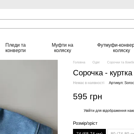
Пледи та
Муфти на
Футмуфи-конвер
конверти
коляску
коляску
Головна
Одяг
Сорочки та бомб
Сорочка - куртка
Немає в наявності
Артикул: Soroc
595 грн
Увійти
для відображення нак
%
Розмір/зріст
74 (68-74 см)
80 (74-80 с