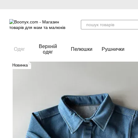
Перейти до основного контенту
Верхній
Одяг
Пелюшки
Рушнички
одяг
Новинка