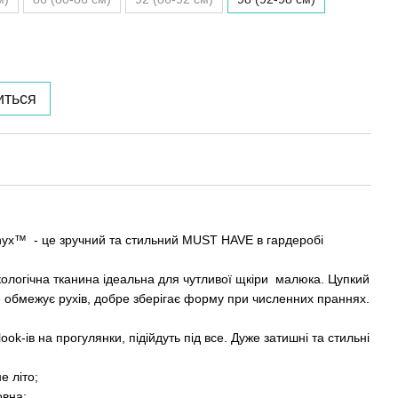
иться
onyx™ - це зручний та стильний MUST HAVE в гардеробі
кологічна тканина ідеальна для чутливої щкіри малюка. Цупкий
 обмежує рухів, добре зберігає форму при численних праннях.
ook-ів на прогулянки, підійдуть під все. Дуже затишні та стильні
е літо;
овна;