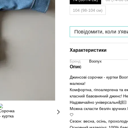
104 (98-104 см)
Повідомити, коли з'яв
Характеристики
Бренд
Boonyx
Опис
Джинсові сорочки - куртки Bo
малюка!
Комфортна, гіпоалергена та е
класний бавовняний джинс! Не
Надзвичайно універсальні🙌🏻
Можна скласти безліч зручних l
🤍
Сезон: весна, осінь, прохолодн
Основний матеріал: 100% бав