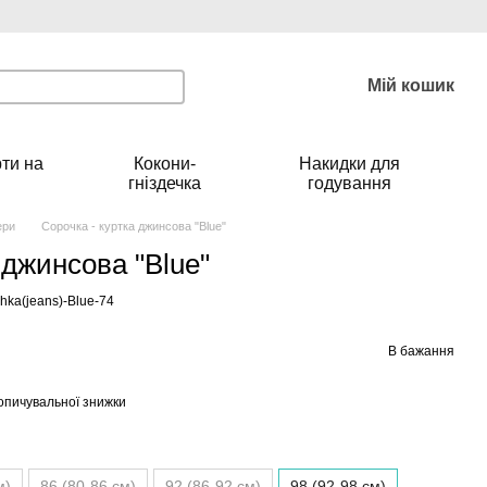
Мій кошик
ти на
Кокони-
Накидки для
гніздечка
годування
ери
Сорочка - куртка джинсова "Blue"
 джинсова "Blue"
hka(jeans)-Blue-74
В бажання
опичувальної знижки
м)
86 (80-86 см)
92 (86-92 см)
98 (92-98 см)