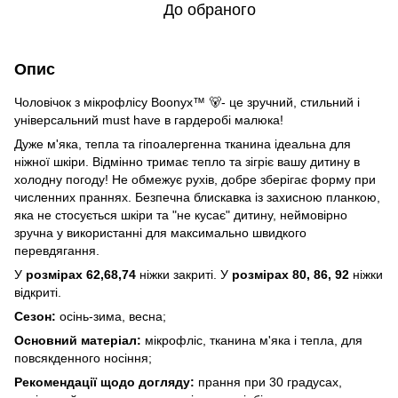
До обраного
Опис
Чоловічок з мікрофлісу Boonyx™ 🐻- це зручний, стильний і
універсальний must have в гардеробі малюка!
Дуже м'яка, тепла та гіпоалергенна тканина ідеальна для
ніжної шкіри. Відмінно тримає тепло та зігріє вашу дитину в
холодну погоду! Не обмежує рухів, добре зберігає форму при
численних праннях. Безпечна блискавка із захисною планкою,
яка не стосується шкіри та "не кусає" дитину, неймовірно
зручна у використанні для максимально швидкого
перевдягання.
У
розмірах 62,68,74
ніжки закриті. У
розмірах 80, 86, 92
ніжки
відкриті.
Сезон:
осінь-зима, весна;
Основний матеріал:
мікрофліс, тканина м'яка і тепла, для
повсякденного носіння;
Рекомендації щодо догляду:
прання при 30 градусах,