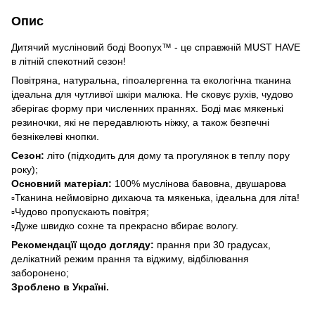
Опис
Дитячий мусліновий боді Boonyx™ - це справжній MUST HAVE
в літній спекотний сезон!
Повітряна, натуральна, гіпоалергенна та екологічна тканина
ідеальна для чутливої шкіри малюка. Не сковує рухів, чудово
зберігає форму при численних праннях. Боді має мякенькі
резиночки, які не передавлюють ніжку, а також безпечні
безнікелеві кнопки.
Сезон:
літо (підходить для дому та прогулянок в теплу пору
року);
Основний матеріал:
100% муслінова бавовна, двушарова
▫️Тканина неймовірно дихаюча та мякенька, ідеальна для літа!
▫️Чудово пропускають повітря;
▫️Дуже швидко сохне та прекрасно вбирає вологу.
Рекомендацїї щодо догляду:
прання при 30 градусах,
делікатний режим прання та віджиму, відбілювання
заборонено;
Зроблено в Україні.