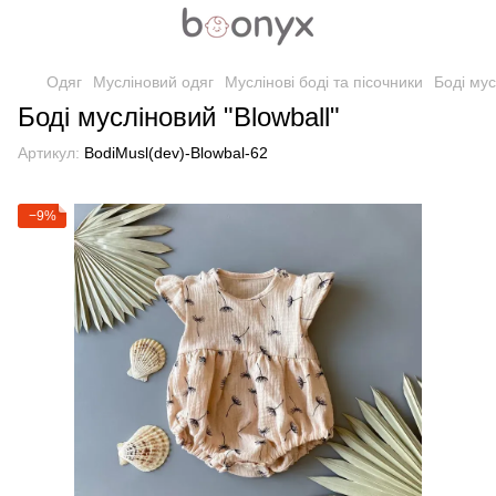
Одяг
Мусліновий одяг
Муслінові боді та пісочники
Боді мус
Боді мусліновий "Blowball"
Артикул:
BodiMusl(dev)-Blowbal-62
−9%